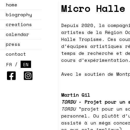
home
Micro Halle
biography
creations
Depuis 2020, la compagn
artistes de la Région O
calendar
Halle Tropisme. Ces cou
press
d’équipes artistiques r
temps de recherche et d
contact
cours d’expérimentation
/
FR
EN
Avec le soutien de Mont
Martin Gil
TORDU
- Projet pour un s
TORDU
"projet pour un so
personnel. Ou plutôt d’
assisté à un méga conce
ce que cela implique).