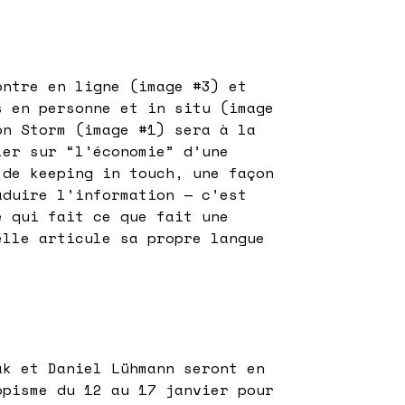
ontre en ligne (image #3) et
s en personne et in situ (image
on Storm (image #1) sera à la
ler sur “l’économie” d’une
 de keeping in touch, une façon
aduire l’information — c’est
e qui fait ce que fait une
elle articule sa propre langue
ak et Daniel Lühmann seront en
opisme du 12 au 17 janvier pour