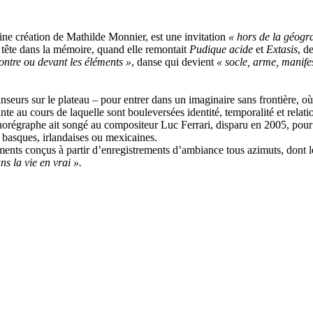
aine création de Mathilde Monnier, est une invitation
« hors de la géogr
 tête dans la mémoire, quand elle remontait
Pudique acide
et
Extasis
, d
ontre ou devant les éléments »
, danse qui devient
« socle, arme, manife
seurs sur le plateau – pour entrer dans un imaginaire sans frontière, où i
 au cours de laquelle sont bouleversées identité, temporalité et relation
chorégraphe ait songé au compositeur Luc Ferrari, disparu en 2005, pour
 basques, irlandaises ou mexicaines.
ements conçus à partir d’enregistrements d’ambiance tous azimuts, dont
ns la vie en vrai ».