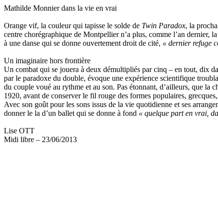
Mathilde Monnier dans la vie en vrai
Orange vif, la couleur qui tapisse le solde de
Twin Paradox
, la proch
centre chorégraphique de Montpellier n’a plus, comme l’an dernier, la
à une danse qui se donne ouvertement droit de cité,
« dernier refuge c
Un imaginaire hors frontière
Un combat qui se jouera à deux démultipliés par cinq – en tout, dix dan
par le paradoxe du double, évoque une expérience scientifique troublante
du couple voué au rythme et au son. Pas étonnant, d’ailleurs, que la 
1920, avant de conserver le fil rouge des formes populaires, grecques,
Avec son goût pour les sons issus de la vie quotidienne et ses arrang
donner le la d’un ballet qui se donne à fond
« quelque part en vrai, da
Lise OTT
Midi libre – 23/06/2013