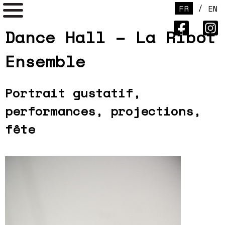
/
FR
EN
Dance Hall – La Ribot
Ensemble
Portrait gustatif,
p
erformances, projections,
fête