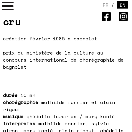
/
FR
EN
cru
création
février 1985 à bagnolet
prix du ministère de la culture au
concours international de chorégraphie de
bagnolet
durée
10 mn
chorégraphie
mathilde monnier et alain
rigout
musique
ghédalia tazartès / mory kanté
interprètes
mathilde monnier, sylvie
giron, mory kanté, alain rigout, ghédalia